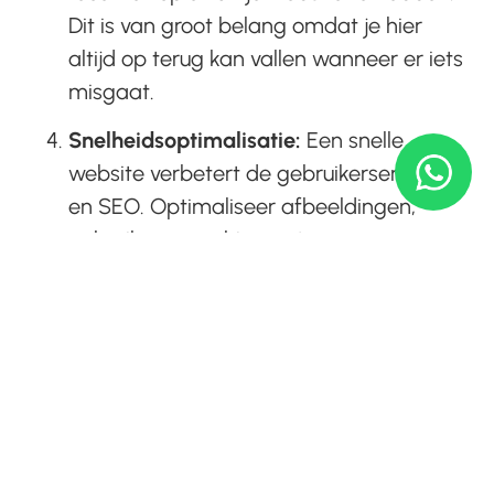
Dit is van groot belang omdat je hier
altijd op terug kan vallen wanneer er iets
misgaat.
Snelheidsoptimalisatie:
Een snelle
website verbetert de gebruikerservaring
en SEO. Optimaliseer afbeeldingen,
gebruik een cachingsysteem en
minimaliseer het gebruik van zware
scripts.
Beveiligingsmaatregelen:
Implementeer
een SSL-certificaat, gebruik sterke
wachtwoorden en installeer bijvoorbeeld
beveiliging plug-ins om je website te
beschermen.