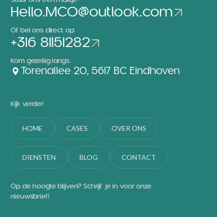
Hello.MCO@outlook.com
Hello.MCO@outlook.com
Of bel ons direct op:
+316 81151282
+316 81151282
Kom gezellig langs:
Torenallee 20, 5617 BC Eindhoven
Torenallee 20, 5617 BC Eindhoven
Kijk verder:
HOME
CASES
OVER ONS
HOME
CASES
OVER ONS
DIENSTEN
BLOG
CONTACT
DIENSTEN
BLOG
CONTACT
Op de hoogte blijven? Schrijf je in voor onze
nieuwsbrief!