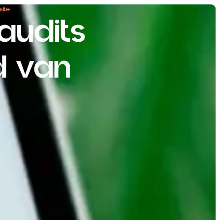
ite
audits
d van