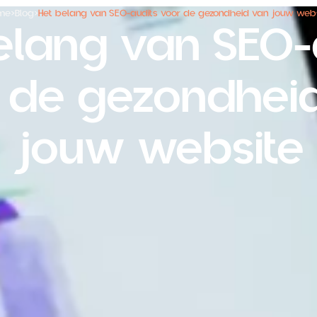
me
>
Blog
>
Het belang van SEO-audits voor de gezondheid van jouw webs
elang van SEO-
 de gezondhei
jouw website