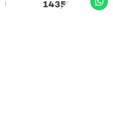
Wij maken altijd gebruik van de nieuwste
tools en technologieën
We zetten voortdurend de nieuwste technologieën in
om te zorgen voor moderne en effectieve oplossingen.